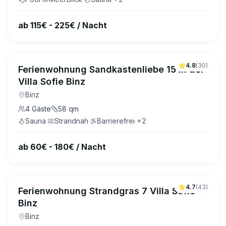
ab 115€ - 225€ / Nacht
4.8
(
30
)
Ferienwohnung Sandkastenliebe 15 in der
Villa Sofie Binz
Binz
4
Gäste
58
qm
Sauna
·
Strandnah
·
Barrierefrei
·
+
2
ab 60€ - 180€ / Nacht
4.7
(
43
)
Ferienwohnung Strandgras 7 Villa Sofie
Binz
Binz