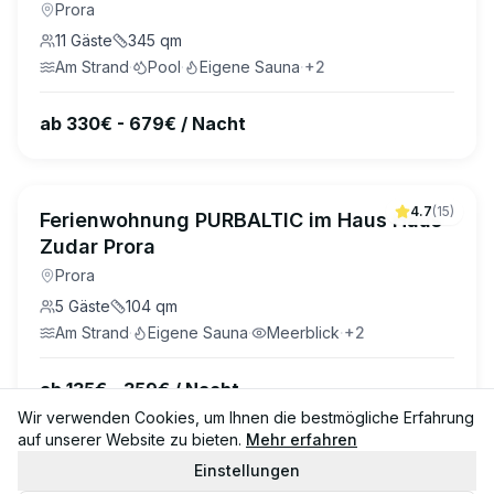
Prora
11
Gäste
345
qm
Am Strand
·
Pool
·
Eigene Sauna
·
+
2
ab 330€ - 679€ / Nacht
4.7
(
15
)
Ferienwohnung PURBALTIC im Haus Haus
Zudar Prora
Prora
5
Gäste
104
qm
Am Strand
·
Eigene Sauna
·
Meerblick
·
+
2
ab 135€ - 359€ / Nacht
Wir verwenden Cookies, um Ihnen die bestmögliche Erfahrung
auf unserer Website zu bieten.
Mehr erfahren
Einstellungen
4.8
(
28
)
Ferienwohnung Meerlounge 15 im Haus