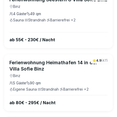
Binz
4
Gäste
49
qm
Sauna
·
Strandnah
·
Barrierefrei
·
+
2
ab 55€ - 230€ / Nacht
4.9
(
47
)
Ferienwohnung Heimathafen 14 in der
Villa Sofie Binz
Binz
5
Gäste
90
qm
Eigene Sauna
·
Strandnah
·
Barrierefrei
·
+
2
ab 80€ - 295€ / Nacht