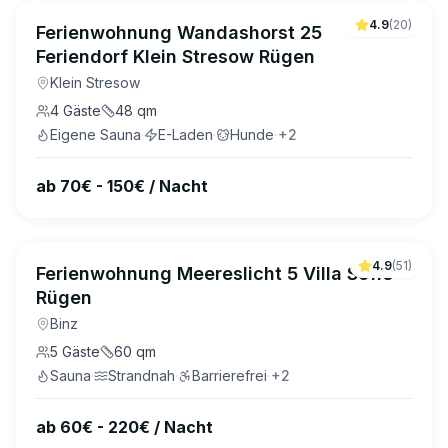
4.9
(
20
)
Ferienwohnung Wandashorst 25
Feriendorf Klein Stresow Rügen
Klein Stresow
4
Gäste
48
qm
Eigene Sauna
·
E-Laden
·
Hunde
·
+
2
ab 70€ - 150€ / Nacht
4.9
(
51
)
Ferienwohnung Meereslicht 5 Villa Sofie
Rügen
Binz
5
Gäste
60
qm
Sauna
·
Strandnah
·
Barrierefrei
·
+
2
ab 60€ - 220€ / Nacht