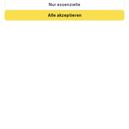
Düne 7 Prora
Nur essenzielle
Prora
Alle akzeptieren
7
Gäste
150
qm
Am Strand
·
Pool
·
Eigene Sauna
·
+
2
ab 149€ - 399€ / Nacht
4.9
(
19
)
Ferienwohnung Luxus Apartment
Küstenblick Sellin
Sellin
4
Gäste
135
qm
Am Strand
·
Pool
·
Eigene Sauna
·
+
2
ab 125€ - 300€ / Nacht