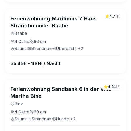
4.7
(
11
)
Ferienwohnung Maritimus 7 Haus
Strandbummler Baabe
Baabe
4
Gäste
66
qm
Sauna
·
Strandnah
·
Überdacht
·
+
2
ab 45€ - 160€ / Nacht
4.8
(
32
)
Ferienwohnung Sandbank 6 in der Villa
Martha Binz
Binz
4
Gäste
60
qm
Sauna
·
Strandnah
·
Hunde
·
+
2