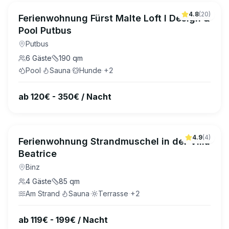
4.8
(
20
)
Ferienwohnung Fürst Malte Loft I Design &
Pool Putbus
Putbus
6
Gäste
190
qm
Pool
·
Sauna
·
Hunde
·
+
2
ab 120€ - 350€ / Nacht
4.9
(
4
)
Ferienwohnung Strandmuschel in der Villa
Beatrice
Binz
4
Gäste
85
qm
Am Strand
·
Sauna
·
Terrasse
·
+
2
ab 119€ - 199€ / Nacht