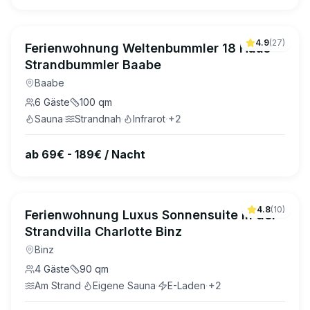
4.9
(
27
)
Ferienwohnung Weltenbummler 18 Haus
Strandbummler Baabe
Baabe
6
Gäste
100
qm
Sauna
·
Strandnah
·
Infrarot
·
+
2
ab 69€ - 189€ / Nacht
4.8
(
10
)
Ferienwohnung Luxus Sonnensuite in der
Strandvilla Charlotte Binz
Binz
4
Gäste
90
qm
Am Strand
·
Eigene Sauna
·
E-Laden
·
+
2