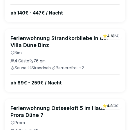
ab 140€ - 447€ / Nacht
4.6
(
24
)
Ferienwohnung Strandkorbliebe in der
Villa Düne Binz
Binz
4
Gäste
76
qm
Sauna
·
Strandnah
·
Barrierefrei
·
+
2
ab 89€ - 259€ / Nacht
4.8
(
30
)
Ferienwohnung Ostseeloft 5 im Haus
Prora Düne 7
Prora