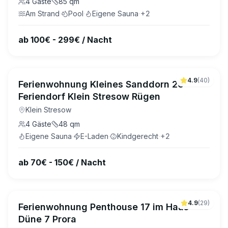
4
Gäste
85
qm
Am Strand
·
Pool
·
Eigene Sauna
·
+
2
ab 100€ - 299€ / Nacht
4.9
(
40
)
Ferienwohnung Kleines Sanddorn 26
Feriendorf Klein Stresow Rügen
Klein Stresow
4
Gäste
48
qm
Eigene Sauna
·
E-Laden
·
Kindgerecht
·
+
2
ab 70€ - 150€ / Nacht
4.9
(
29
)
Ferienwohnung Penthouse 17 im Haus
Düne 7 Prora