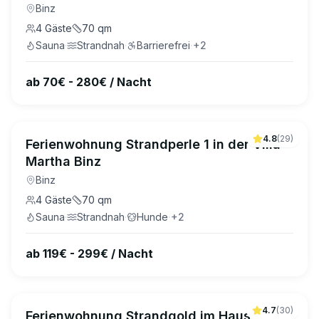
Binz
4
Gäste
70
qm
Sauna
·
Strandnah
·
Barrierefrei
·
+
2
ab 70€ - 280€ / Nacht
4.8
(
29
)
Ferienwohnung Strandperle 1 in der Villa
Martha Binz
Binz
4
Gäste
70
qm
Sauna
·
Strandnah
·
Hunde
·
+
2
ab 119€ - 299€ / Nacht
4.7
(
30
)
Ferienwohnung Strandgold im Haus