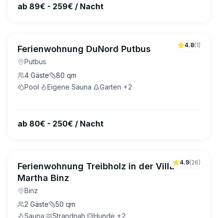
ab 89€ - 259€ / Nacht
4.8
(
1
)
Ferienwohnung DuNord Putbus
Putbus
4
Gäste
80
qm
Pool
·
Eigene Sauna
·
Garten
·
+
2
ab 80€ - 250€ / Nacht
4.9
(
26
)
Ferienwohnung Treibholz in der Villa
Martha Binz
Binz
2
Gäste
50
qm
Sauna
·
Strandnah
·
Hunde
·
+
2