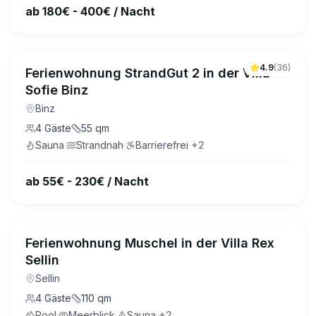
ab 180€ - 400€ / Nacht
4.9
(
36
)
Ferienwohnung StrandGut 2 in der Villa
Sofie Binz
Binz
4
Gäste
55
qm
Sauna
·
Strandnah
·
Barrierefrei
·
+
2
ab 55€ - 230€ / Nacht
Ferienwohnung Muschel in der Villa Rex
Sellin
Sellin
4
Gäste
110
qm
Pool
·
Meerblick
·
Sauna
·
+
2