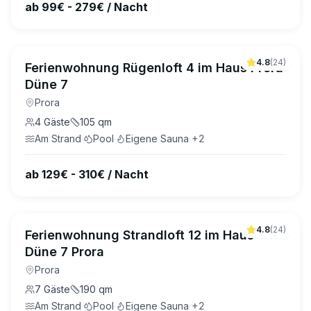
ab 99€ - 279€ / Nacht
4.8
(
24
)
Ferienwohnung Rügenloft 4 im Haus Prora
Düne 7
Prora
4
Gäste
105
qm
Am Strand
·
Pool
·
Eigene Sauna
·
+
2
ab 129€ - 310€ / Nacht
4.8
(
24
)
Ferienwohnung Strandloft 12 im Haus
Düne 7 Prora
Prora
7
Gäste
190
qm
Am Strand
·
Pool
·
Eigene Sauna
·
+
2