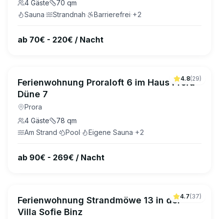
4
Gäste
70
qm
Sauna
·
Strandnah
·
Barrierefrei
·
+
2
ab 70€ - 220€ / Nacht
4.8
(
29
)
Ferienwohnung Proraloft 6 im Haus Prora
Düne 7
Prora
4
Gäste
78
qm
Am Strand
·
Pool
·
Eigene Sauna
·
+
2
ab 90€ - 269€ / Nacht
4.7
(
37
)
Ferienwohnung Strandmöwe 13 in der
Villa Sofie Binz