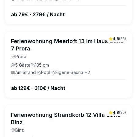
ab 79€ - 279€ / Nacht
4.6
(
23
)
Ferienwohnung Meerloft 13 im Haus Düne
7 Prora
Prora
5
Gäste
105
qm
Am Strand
·
Pool
·
Eigene Sauna
·
+
2
ab 129€ - 310€ / Nacht
4.8
(
35
)
Ferienwohnung Strandkorb 12 Villa Sofie
Binz
Binz