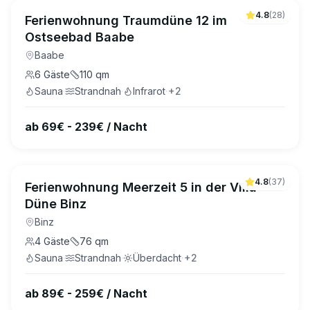
4.8
(
28
)
Ferienwohnung Traumdüne 12 im
Ostseebad Baabe
Baabe
6
Gäste
110
qm
Sauna
·
Strandnah
·
Infrarot
·
+
2
ab 69€ - 239€ / Nacht
4.8
(
37
)
Ferienwohnung Meerzeit 5 in der Villa
Düne Binz
Binz
4
Gäste
76
qm
Sauna
·
Strandnah
·
Überdacht
·
+
2
ab 89€ - 259€ / Nacht