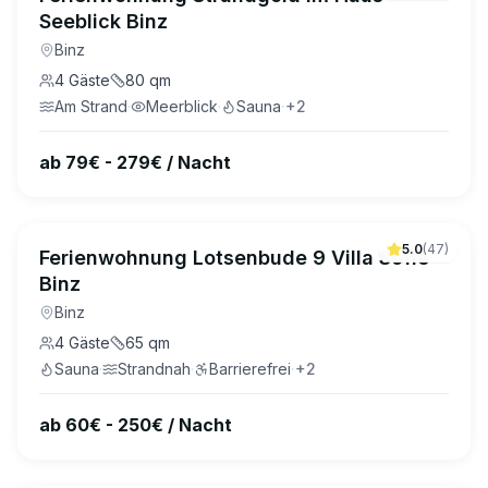
Seeblick Binz
Binz
4
Gäste
80
qm
Am Strand
·
Meerblick
·
Sauna
·
+
2
ab 79€ - 279€ / Nacht
5.0
(
47
)
Ferienwohnung Lotsenbude 9 Villa Sofie
Binz
Binz
4
Gäste
65
qm
Sauna
·
Strandnah
·
Barrierefrei
·
+
2
ab 60€ - 250€ / Nacht