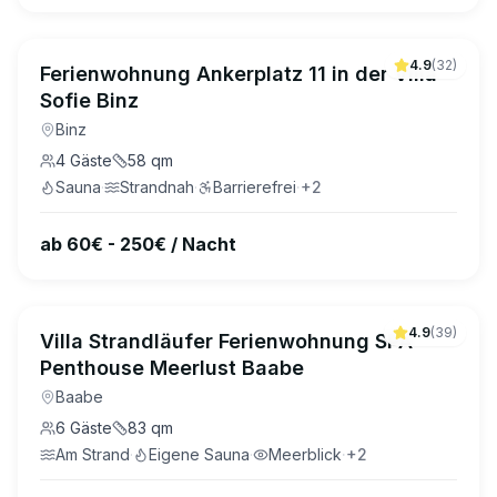
4.9
(
32
)
Ferienwohnung Ankerplatz 11 in der Villa
Sofie Binz
Binz
4
Gäste
58
qm
Sauna
·
Strandnah
·
Barrierefrei
·
+
2
ab 60€ - 250€ / Nacht
4.9
(
39
)
Villa Strandläufer Ferienwohnung SPA
Penthouse Meerlust Baabe
Baabe
6
Gäste
83
qm
Am Strand
·
Eigene Sauna
·
Meerblick
·
+
2