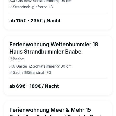
4
Gäste
2
Schlafzimmer
105
qm
Strandnah
·
Infrarot
·
+
3
ab 115€ - 235€ / Nacht
4.9
(
27
)
Ferienwohnung Weltenbummler 18
Haus Strandbummler Baabe
Baabe
6
Gäste
2
Schlafzimmer
100
qm
Sauna
·
Strandnah
·
+
3
ab 69€ - 189€ / Nacht
4.9
(
22
)
Ferienwohnung Meer & Mehr 15