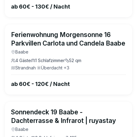
ab 60€ - 130€ / Nacht
4.9
(
29
)
Ferienwohnung Morgensonne 16
Parkvillen Carlota und Candela Baabe
Baabe
4
Gäste
1
Schlafzimmer
52
qm
Strandnah
·
Überdacht
·
+
3
ab 60€ - 120€ / Nacht
4.9
(
6
)
Sonnendeck 19 Baabe -
Dachterrasse & Infrarot | ruyastay
Baabe