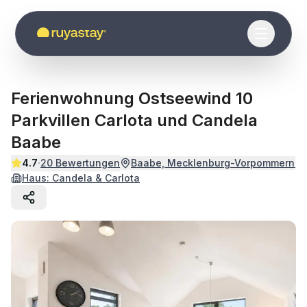
Zum Hauptinhalt springen
Ferienwohnung Ostseewind 10
Parkvillen Carlota und Candela
Baabe
·
4.7
20
Bewertungen
Baabe, Mecklenburg-Vorpommern
Haus:
Candela & Carlota