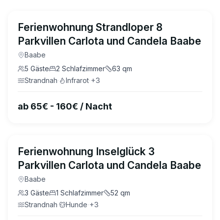
5.0
(
14
)
Ferienwohnung Strandloper 8
Parkvillen Carlota und Candela Baabe
Baabe
5
Gäste
2
Schlafzimmer
63
qm
Strandnah
·
Infrarot
·
+
3
ab 65€ - 160€ / Nacht
4.9
(
13
)
Ferienwohnung Inselglück 3
Parkvillen Carlota und Candela Baabe
Baabe
3
Gäste
1
Schlafzimmer
52
qm
Strandnah
·
Hunde
·
+
3