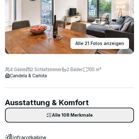
Alle
21
Fotos anzeigen
4
Gäste
2
Schlafzimmer
2
Bäder
105
m²
Candela & Carlota
Ausstattung & Komfort
Alle
108
Merkmale
Infrarotkabine