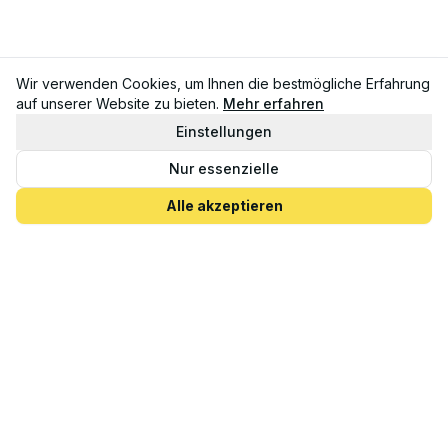
Wir verwenden Cookies, um Ihnen die bestmögliche Erfahrung
auf unserer Website zu bieten.
Mehr erfahren
Einstellungen
Nur essenzielle
90
€
ab
/ Nacht
Verfügbarkeit
Alle akzeptieren
4.7
(
20
Bewertungen)
Inseltipps direkt in Ihr Postfach
Last-Minute-Angebote, neue Unterkünfte und Geheimtipps von
Locals. Kostenlos, jederzeit abbestellbar.
E-Mail-Adresse