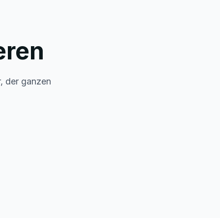
eren
r, der ganzen
Wellness &
ndurlaub
Entspannung