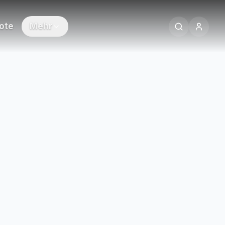
ote
Mehr
sorts
f Rügen
ken & erleben
werden
g vermieten
ennenlernen
uyastay®