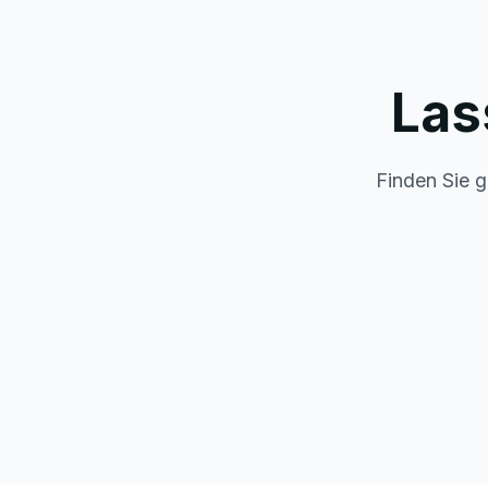
Las
Finden Sie g
Urlaub auf
Urlaub mit
Rügen
Hund