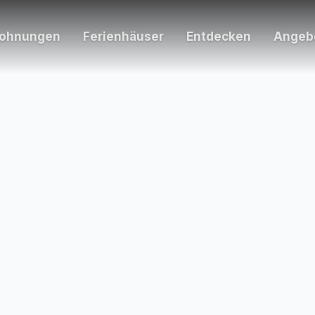
wohnungen
Ferienhäuser
Entdecken
Angeb
Häuser & Re
42 Häuser au
Inspiration
Rügen entdec
Gastgeber 
Ferienwohnun
Über uns
Unser Team k
Jobs
Karriere bei r
Kontakt