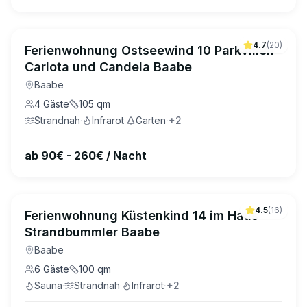
4.7
(
20
)
Ferienwohnung Ostseewind 10 Parkvillen
Carlota und Candela Baabe
Baabe
4
Gäste
105
qm
Strandnah
·
Infrarot
·
Garten
·
+
2
ab 90€ - 260€ / Nacht
4.5
(
16
)
Ferienwohnung Küstenkind 14 im Haus
Strandbummler Baabe
Baabe
6
Gäste
100
qm
Sauna
·
Strandnah
·
Infrarot
·
+
2