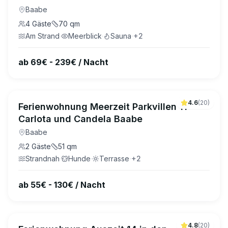
Baabe
4
Gäste
70
qm
Am Strand
·
Meerblick
·
Sauna
·
+
2
ab 69€ - 239€ / Nacht
4.6
(
20
)
Ferienwohnung Meerzeit Parkvillen 11
Carlota und Candela Baabe
Baabe
2
Gäste
51
qm
Strandnah
·
Hunde
·
Terrasse
·
+
2
ab 55€ - 130€ / Nacht
4.8
(
20
)