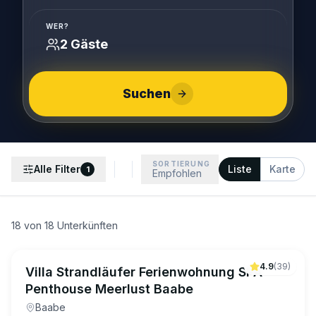
WER?
2 Gäste
Suchen
SORTIERUNG
Alle Filter
Liste
Karte
1
Empfohlen
18
von
18
Unterkünften
4.9
(
39
)
Villa Strandläufer Ferienwohnung SPA
Penthouse Meerlust Baabe
Baabe