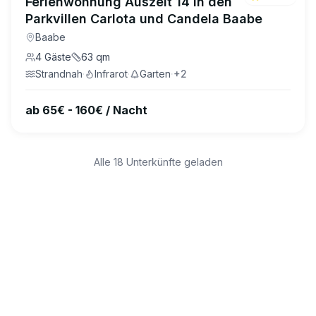
Ferienwohnung Auszeit 14 in den
Parkvillen Carlota und Candela Baabe
Baabe
4
Gäste
63
qm
Strandnah
·
Infrarot
·
Garten
·
+
2
ab 65€ - 160€ / Nacht
Alle
18
Unterkünfte geladen