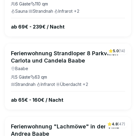
6
Gäste
110
qm
Sauna
·
Strandnah
·
Infrarot
·
+
2
ab 69€ - 239€ / Nacht
5.0
(
14
)
Ferienwohnung Strandloper 8 Parkvillen
Carlota und Candela Baabe
Baabe
5
Gäste
63
qm
Strandnah
·
Infrarot
·
Überdacht
·
+
2
ab 65€ - 160€ / Nacht
4.8
(
47
)
Ferienwohnung "Lachmöwe" in der Villa
Andrea Baabe