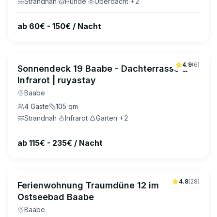
Strandnah
·
Hunde
·
Überdacht
·
+
2
ab 60€ - 150€ / Nacht
4.9
(
6
)
Sonnendeck 19 Baabe - Dachterrasse &
Infrarot | ruyastay
Baabe
4
Gäste
105
qm
Strandnah
·
Infrarot
·
Garten
·
+
2
ab 115€ - 235€ / Nacht
4.8
(
28
)
Ferienwohnung Traumdüne 12 im
Ostseebad Baabe
Baabe