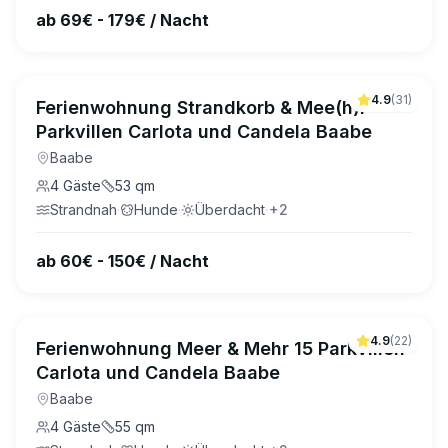
ab 69€ - 179€ / Nacht
4.9
(
31
)
Ferienwohnung Strandkorb & Mee(h)r
Parkvillen Carlota und Candela Baabe
Baabe
4
Gäste
53
qm
Strandnah
·
Hunde
·
Überdacht
·
+
2
ab 60€ - 150€ / Nacht
4.9
(
22
)
Ferienwohnung Meer & Mehr 15 Parkvillen
Carlota und Candela Baabe
Baabe
4
Gäste
55
qm