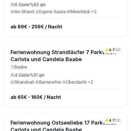
6
Gäste
83
qm
Am Strand
·
Eigene Sauna
·
Meerblick
·
+
2
ab 89€ - 259€ / Nacht
4.7
(
12
)
Ferienwohnung Strandläufer 7 Parkvillen
Carlota und Candela Baabe
Baabe
4
Gäste
51
qm
Strandnah
·
Barrierefrei
·
Überdacht
·
+
2
ab 65€ - 160€ / Nacht
4.7
(
12
)
Ferienwohnung Ostseeliebe 17 Parkvillen
Carlota und Candela Baabe