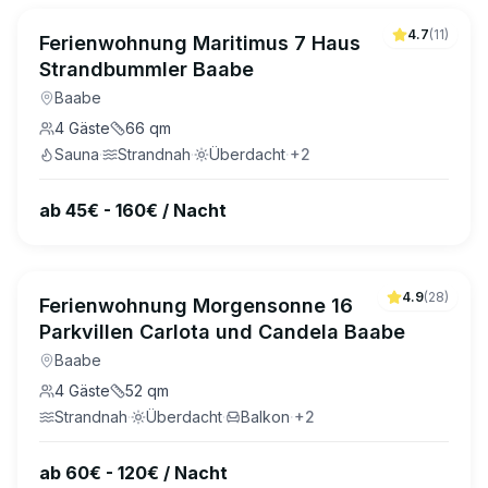
4.7
(
11
)
Ferienwohnung Maritimus 7 Haus
Strandbummler Baabe
Baabe
4
Gäste
66
qm
Sauna
·
Strandnah
·
Überdacht
·
+
2
ab 45€ - 160€ / Nacht
4.9
(
28
)
Ferienwohnung Morgensonne 16
Parkvillen Carlota und Candela Baabe
Baabe
4
Gäste
52
qm
Strandnah
·
Überdacht
·
Balkon
·
+
2
ab 60€ - 120€ / Nacht