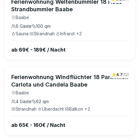
Ferienwohnung Weltenbummler 18 Haus
Strandbummler Baabe
Baabe
6
Gäste
100
qm
Sauna
·
Strandnah
·
Infrarot
·
+
2
ab 69€ - 189€ / Nacht
4.7
(
12
)
Ferienwohnung Windflüchter 18 Parkvillen
Carlota und Candela Baabe
Baabe
4
Gäste
62
qm
Strandnah
·
Überdacht
·
Balkon
·
+
2
ab 65€ - 160€ / Nacht