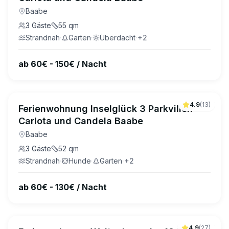
Baabe
3
Gäste
55
qm
Strandnah
·
Garten
·
Überdacht
·
+
2
ab 60€ - 150€ / Nacht
4.9
(
13
)
Ferienwohnung Inselglück 3 Parkvillen
Carlota und Candela Baabe
Baabe
3
Gäste
52
qm
Strandnah
·
Hunde
·
Garten
·
+
2
ab 60€ - 130€ / Nacht
4.9
(
27
)