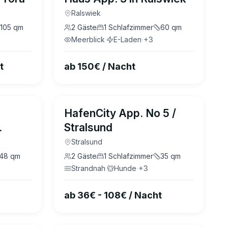
Ralswiek
105
qm
2
Gäste
1
Schlafzimmer
60
qm
Meerblick
·
E-Laden
·
+
3
t
ab 150€ / Nacht
4.7
(
3
)
4.5
(
14
)
HafenCity App. No 5 /
Stralsund
gen
Stralsund
48
qm
2
Gäste
1
Schlafzimmer
35
qm
Strandnah
·
Hunde
·
+
3
ab 36€ - 108€ / Nacht