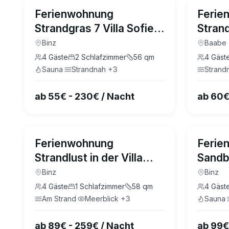
4.7
(
43
)
Ferienwohnung
Ferie
Strandgras 7 Villa Sofie
Stran
Binz
Parkvi
Binz
Baabe
Cande
4
Gäste
2
Schlafzimmer
56
qm
4
Gäst
Sauna
·
Strandnah
·
+
3
Strand
ab 55€ - 230€ / Nacht
ab 60€
4.5
(
25
)
Ferienwohnung
Ferie
Strandlust in der Villa
Sandba
Seeadler Binz
Marth
Binz
Binz
4
Gäste
1
Schlafzimmer
58
qm
4
Gäst
Am Strand
·
Meerblick
·
+
3
Sauna
·
ab 89€ - 259€ / Nacht
ab 99€