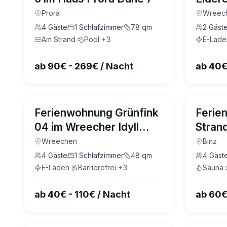
Wreec
Prora
Wreec
4
Gäste
1
Schlafzimmer
78
qm
2
Gäst
Am Strand
·
Pool
·
+
3
E-Lade
ab 90€ - 269€ / Nacht
ab 40€
4.3
(
2
)
Ferienwohnung Grünfink
Ferie
04 im Wreecher Idyll
Strand
Rügen
Sofie 
Wreechen
Binz
4
Gäste
1
Schlafzimmer
48
qm
4
Gäst
E-Laden
·
Barrierefrei
·
+
3
Sauna
·
ab 40€ - 110€ / Nacht
ab 60€