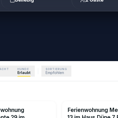
Wir helfen ge
NACHT
HUNDE
SORTIERUNG
Erlaubt
Empfohlen
nwohnung
Ferienwohnung Mee
ente 29 im
13 im Haus Düne 7 