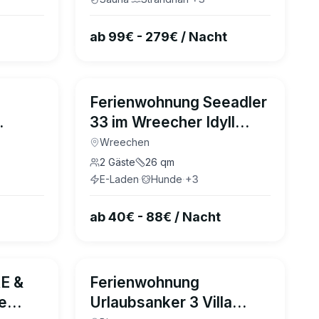
ab 99€ - 279€ / Nacht
4.8
(
2
)
Ferienwohnung Seeadler
33 im Wreecher Idyll
gen
Rügen
Wreechen
2
Gäste
26
qm
E-Laden
·
Hunde
·
+
3
ab 40€ - 88€ / Nacht
4.9
(
14
)
4.7
(
25
)
E &
Ferienwohnung
ne
Urlaubsanker 3 Villa