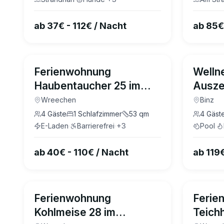
und P
Prora
ab 37€ - 112€ / Nacht
ab 85€
4.8
(
4
)
Ferienwohnung
Welln
Haubentaucher 25 im
Auszei
Wreecher Idyll Rügen
Binz
Wreechen
Binz
4
Gäste
1
Schlafzimmer
53
qm
4
Gäst
E-Laden
·
Barrierefrei
·
+
3
Pool
·
ab 40€ - 110€ / Nacht
ab 119
Ferienwohnung
Ferie
Kohlmeise 28 im
Teich