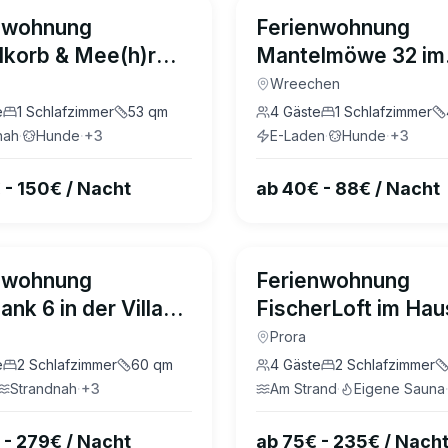
4.9
(
31
)
nwohnung
Ferienwohnung
dkorb & Mee(h)r
Mantelmöwe 32 im
llen Carlota und
Wreecher Idyll Rü
Wreechen
la Baabe
e
1
Schlafzimmer
53
qm
4
Gäste
1
Schlafzimmer
nah
·
Hunde
·
+
3
E-Laden
·
Hunde
·
+
3
 - 150€ / Nacht
ab 40€ - 88€ / Nacht
4.8
(
32
)
nwohnung
Ferienwohnung
nk 6 in der Villa
FischerLoft im Hau
a Binz
Hiddensee Prora
Prora
e
2
Schlafzimmer
60
qm
4
Gäste
2
Schlafzimmer
Strandnah
·
+
3
Am Strand
·
Eigene Sauna
 - 279€ / Nacht
ab 75€ - 235€ / Nach