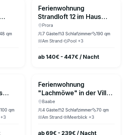
4.9
(
2
)
4.8
(
24
)
Ferienwohnung
Strandloft 12 im Haus
gen
Düne 7 Prora
Prora
48
qm
7
Gäste
3
Schlafzimmer
190
qm
Am Strand
·
Pool
·
+
3
ab 140€ - 447€ / Nacht
4.8
(
26
)
4.8
(
47
)
Ferienwohnung
s
"Lachmöwe" in der Villa
Andrea Baabe
Baabe
100
qm
4
Gäste
2
Schlafzimmer
70
qm
·
+
3
Am Strand
·
Meerblick
·
+
3
t
ab 69€ - 239€ / Nacht