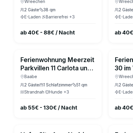
Wreecher Idyll Rügen
Wreec
Wreechen
Wreec
2
Gäste
38
qm
2
Gäst
E-Laden
·
Barrierefrei
·
+
3
E-Lade
ab 40€ - 88€ / Nacht
ab 40€
4.6
(
20
)
Ferienwohnung Meerzeit
Ferie
Parkvillen 11 Carlota und
30 im 
Candela Baabe
Rüge
Baabe
Wreec
2
Gäste
1
Schlafzimmer
51
qm
2
Gäst
Strandnah
·
Hunde
·
+
3
E-Lade
ab 55€ - 130€ / Nacht
ab 40€
4.4
(
14
)