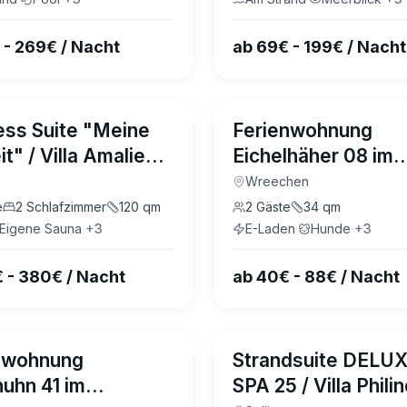
ool im Haus Düne 7
 - 269€ / Nacht
ab 69€ - 199€ / Nacht
4.7
(
21
)
ess Suite "Meine
Ferienwohnung
t" / Villa Amalie
Eichelhäher 08 im
Wreecher Idyll Rü
Wreechen
e
2
Schlafzimmer
120
qm
2
Gäste
34
qm
Eigene Sauna
·
+
3
E-Laden
·
Hunde
·
+
3
€ - 380€ / Nacht
ab 40€ - 88€ / Nacht
4.8
(
2
)
nwohnung
Strandsuite DELUX
huhn 41 im
SPA 25 / Villa Phili