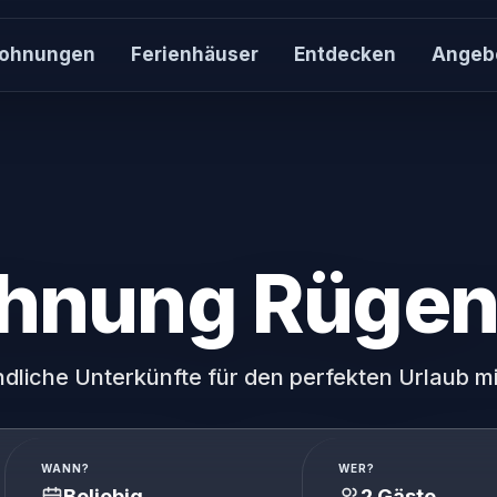
wohnungen
Ferienhäuser
Entdecken
Angeb
Häuser & Re
42 Häuser au
Inspiration
Rügen entdec
Gastgeber 
hnung Rügen
Ferienwohnun
Über uns
Unser Team k
liche Unterkünfte für den perfekten Urlaub mi
Jobs
Karriere bei r
WANN?
WER?
Kontakt
Beliebig
2 Gäste