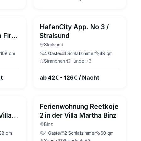
5.0
(
1
)
4.7
(
14
)
HafenCity App. No 3 /
 First
Stralsund
Stralsund
108
qm
4
Gäste
1
Schlafzimmer
48
qm
Strandnah
·
Hunde
·
+
3
t
ab 42€ - 126€ / Nacht
4.6
(
28
)
4.8
(
34
)
Ferienwohnung Reetkoje
illa
2 in der Villa Martha Binz
Binz
38
qm
4
Gäste
2
Schlafzimmer
60
qm
Sauna
·
Strandnah
·
+
3