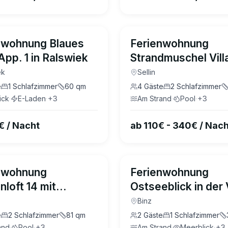
nwohnung Blaues
Ferienwohnung
pp. 1 in Ralswiek
Strandmuschel Villa
Sellin
ek
Sellin
e
1
Schlafzimmer
60
qm
4
Gäste
2
Schlafzimmer
ick
·
E-Laden
·
+
3
Am Strand
·
Pool
·
+
3
€ / Nacht
ab 110€ - 340€ / Nach
4.8
(
25
)
nwohnung
Ferienwohnung
loft 14 mit
Ostseeblick in der V
em Kamin, Sauna,
Seeadler Binz
Binz
dkorb am Strand
e
2
Schlafzimmer
81
qm
2
Gäste
1
Schlafzimmer
and
·
Pool
·
+
3
Am Strand
·
Meerblick
·
+
3