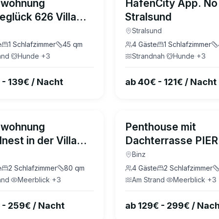
nwohnung
HafenCity App. No 
eglück 626 Villa
Stralsund
ler Binz
Stralsund
e
1
Schlafzimmer
45
qm
4
Gäste
1
Schlafzimmer
and
·
Hunde
·
+
3
Strandnah
·
Hunde
·
+
3
 - 139€ / Nacht
ab 40€ - 121€ / Nacht
4.7
(
23
)
nwohnung
Penthouse mit
nest in der Villa
Dachterrasse PIER
n Binz
Binz
e
2
Schlafzimmer
80
qm
4
Gäste
2
Schlafzimmer
and
·
Meerblick
·
+
3
Am Strand
·
Meerblick
·
+
3
 - 259€ / Nacht
ab 129€ - 299€ / Nach