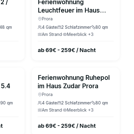
2 /
Ferienwohnung
Leuchtfeuer im Haus
Zudar Prora
Prora
48
qm
4
Gäste
2
Schlafzimmer
80
qm
Am Strand
·
Meerblick
·
+
3
ab 69€ - 259€ / Nacht
4.8
(
33
)
4.8
(
15
)
Ferienwohnung Ruhepol
 5.4
im Haus Zudar Prora
Prora
90
qm
4
Gäste
2
Schlafzimmer
80
qm
Am Strand
·
Meerblick
·
+
3
t
ab 69€ - 259€ / Nacht