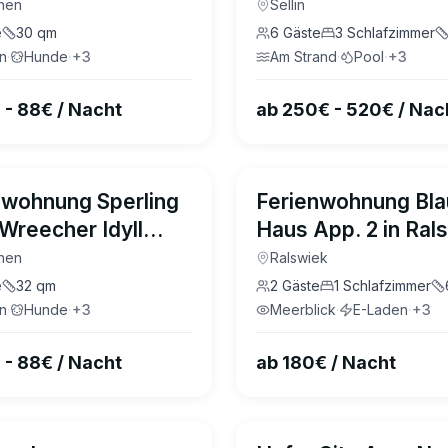
her Idyll Rügen
Sellin
hen
Sellin
e
30
qm
6
Gäste
3
Schlafzimmer
n
·
Hunde
·
+
3
Am Strand
·
Pool
·
+
3
 - 88€ / Nacht
ab 250€ - 520€ / Nac
5.0
(
1
)
nwohnung Sperling
Ferienwohnung Bl
Wreecher Idyll
Haus App. 2 in Ral
n
hen
Ralswiek
e
32
qm
2
Gäste
1
Schlafzimmer
n
·
Hunde
·
+
3
Meerblick
·
E-Laden
·
+
3
 - 88€ / Nacht
ab 180€ / Nacht
4.8
(
24
)