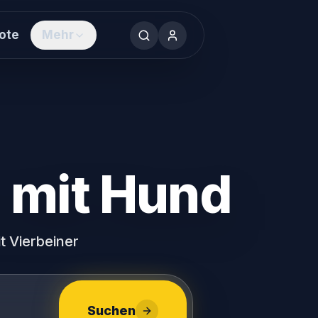
ote
Mehr
sorts
f Rügen
ken & erleben
werden
 mit Hund
g vermieten
ennenlernen
t Vierbeiner
uyastay®
Suchen