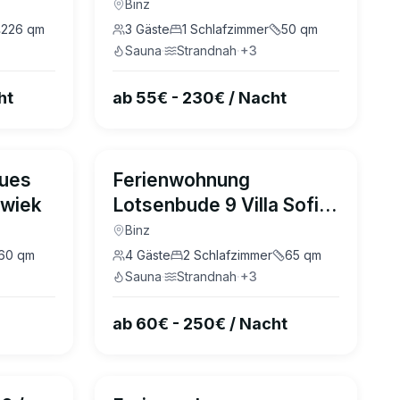
Sofie Binz
Binz
226
qm
3
Gäste
1
Schlafzimmer
50
qm
Sauna
·
Strandnah
·
+
3
ht
ab 55€ - 230€ / Nacht
5.0
(
47
)
aues
Ferienwohnung
swiek
Lotsenbude 9 Villa Sofie
Binz
Binz
60
qm
4
Gäste
2
Schlafzimmer
65
qm
Sauna
·
Strandnah
·
+
3
ab 60€ - 250€ / Nacht
4.7
(
18
)
4.7
(
14
)