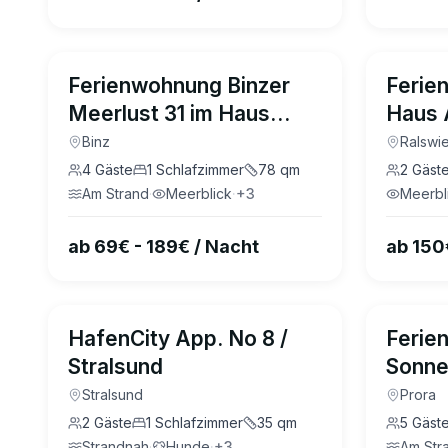
4.7
(
15
)
Ferienwohnung Binzer
Ferie
Meerlust 31 im Haus
Haus A
Jahreszeiten Binz
Binz
Ralswi
4
Gäste
1
Schlafzimmer
78
qm
2
Gäst
Am Strand
·
Meerblick
·
+
3
Meerbl
ab 69€ - 189€ / Nacht
ab 150
4.5
(
10
)
HafenCity App. No 8 /
Ferie
Stralsund
Sonnen
eigen
Stralsund
Prora
Stran
2
Gäste
1
Schlafzimmer
35
qm
5
Gäst
Strandnah
·
Hunde
·
+
3
Am Str