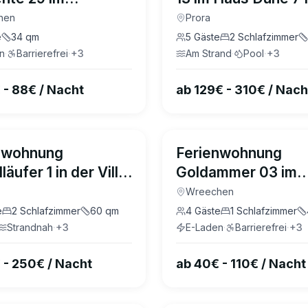
her Idyll Rügen
hen
Prora
e
34
qm
5
Gäste
2
Schlafzimmer
n
·
Barrierefrei
·
+
3
Am Strand
·
Pool
·
+
3
 - 88€ / Nacht
ab 129€ - 310€ / Nach
4.7
(
33
)
nwohnung
Ferienwohnung
läufer 1 in der Villa
Goldammer 03 im
Binz
Wreecher Idyll Rü
Wreechen
e
2
Schlafzimmer
60
qm
4
Gäste
1
Schlafzimmer
Strandnah
·
+
3
E-Laden
·
Barrierefrei
·
+
3
 - 250€ / Nacht
ab 40€ - 110€ / Nacht