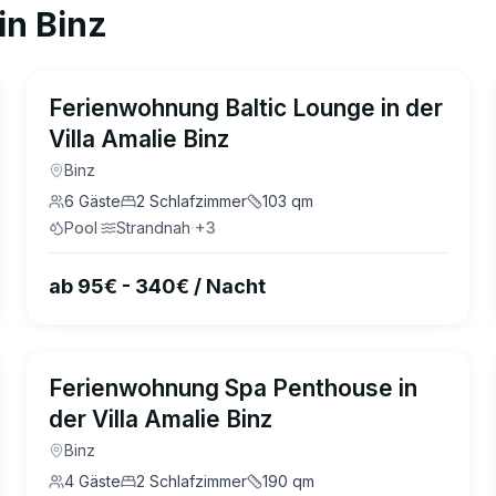
in
Binz
5.0
(
37
)
Ferienwohnung Baltic Lounge in der
Villa Amalie Binz
Binz
6
Gäste
2
Schlafzimmer
103
qm
Pool
·
Strandnah
·
+
3
ab 95€ - 340€ / Nacht
4.9
(
37
)
Ferienwohnung Spa Penthouse in
der Villa Amalie Binz
Binz
4
Gäste
2
Schlafzimmer
190
qm