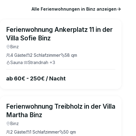
Alle Ferienwohnungen in
Binz
anzeigen
4.9
(
32
)
Ferienwohnung Ankerplatz 11 in der
Villa Sofie Binz
Binz
4
Gäste
2
Schlafzimmer
58
qm
Sauna
·
Strandnah
·
+
3
ab 60€ - 250€ / Nacht
4.9
(
26
)
Ferienwohnung Treibholz in der Villa
Martha Binz
Binz
2
Gäste
1
Schlafzimmer
50
qm