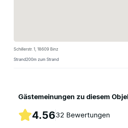
Schillerstr. 1
,
18609
Binz
Strand
200
m zum Strand
Gästemeinungen zu diesem Obje
4.56
32
Bewertungen