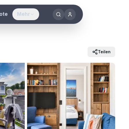
ote
Mehr
sorts
f Rügen
Teilen
ken & erleben
werden
g vermieten
ennenlernen
uyastay®