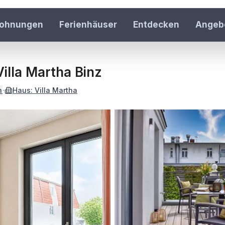
wohnungen
Ferienhäuser
Entdecken
Angeb
Häuser & Re
42 Häuser au
illa Martha Binz
Inspiration
·
n
Haus:
Villa Martha
Rügen entdec
Gastgeber 
Ferienwohnun
Über uns
Unser Team k
Jobs
Karriere bei r
Kontakt