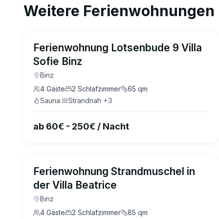
Weitere Ferienwohnungen 
5.0
(
47
)
Ferienwohnung Lotsenbude 9 Villa
Sofie Binz
Binz
4
Gäste
2
Schlafzimmer
65
qm
Sauna
·
Strandnah
·
+
3
ab 60€ - 250€ / Nacht
4.9
(
4
)
Ferienwohnung Strandmuschel in
der Villa Beatrice
Binz
4
Gäste
2
Schlafzimmer
85
qm