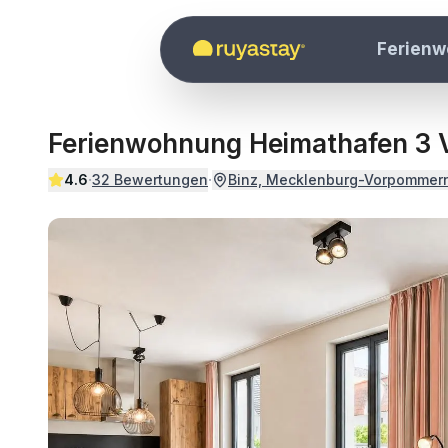
Zum Hauptinhalt springen
Ferien
Ferienwohnung Heimathafen 3 V
·
·
4.6
32
Bewertungen
Binz, Mecklenburg-Vorpommer