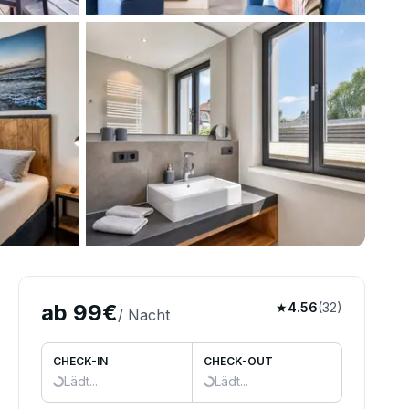
rne
ab
99
€
★
4.56
(
32
)
/ Nacht
CHECK-IN
CHECK-OUT
Lädt...
Lädt...