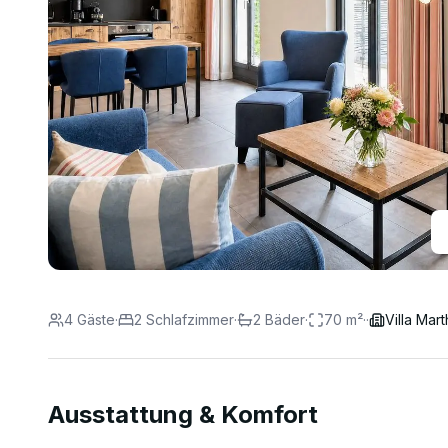
4
Gäste
·
2
Schlafzimmer
·
2
Bäder
·
70
m²
·
·
Villa Mar
Ausstattung & Komfort