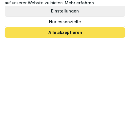
auf unserer Website zu bieten.
Mehr erfahren
Einstellungen
Nur essenzielle
Alle akzeptieren
Inseltipps direkt in Ihr Postfach
Last-Minute-Angebote, neue Unterkünfte und Geheimtipps von
Locals. Kostenlos, jederzeit abbestellbar.
E-Mail-Adresse