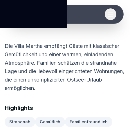
Villa Martha
Klassisch und stilvoll, zentral, Sauna, Tiefgarage
Zum Hauptinhalt springen
Die Villa Martha empfängt Gäste mit klassischer
Gemütlichkeit und einer warmen, einladenden
Atmosphäre. Familien schätzen die strandnahe
Lage und die liebevoll eingerichteten Wohnungen,
die einen unkomplizierten Ostsee-Urlaub
ermöglichen.
Highlights
Strandnah
Gemütlich
Familienfreundlich