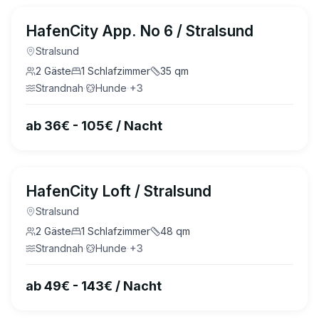
4.8
(
10
)
HafenCity App. No 6 / Stralsund
Stralsund
2
Gäste
1
Schlafzimmer
35
qm
Strandnah
·
Hunde
·
+
3
ab 36€ - 105€ / Nacht
4.7
(
17
)
HafenCity Loft / Stralsund
Stralsund
2
Gäste
1
Schlafzimmer
48
qm
Strandnah
·
Hunde
·
+
3
ab 49€ - 143€ / Nacht