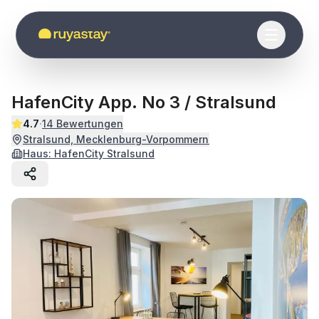
Zum Hauptinhalt springen
HafenCity App. No 3 / Stralsund
·
4.7
14
Bewertungen
Stralsund, Mecklenburg-Vorpommern
Haus:
HafenCity Stralsund