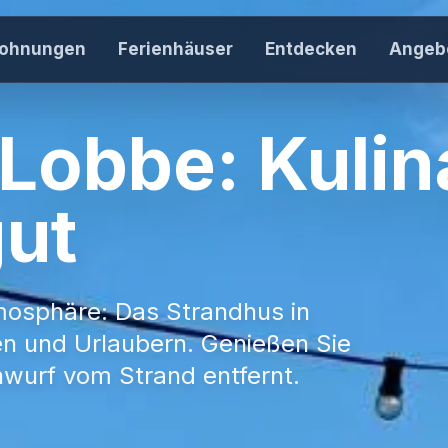
wohnungen
Ferienhäuser
Entdecken
Angeb
Häuser & Re
42 Häuser au
Lobbe: Kulin
Inspiration
Rügen entdec
ut
Gastgeber 
Ferienwohnun
Über uns
mosphäre: Das Strandhus in
Unser Team k
hen und Urlaubern. Genießen Sie
Jobs
nwurf vom Strand entfernt.
Karriere bei r
Kontakt