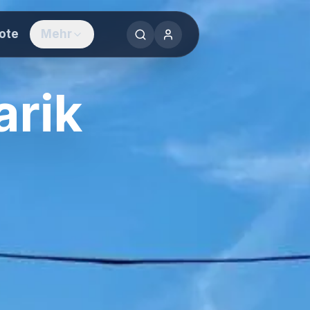
ote
Mehr
sorts
f Rügen
arik
ken & erleben
werden
g vermieten
ennenlernen
uyastay®