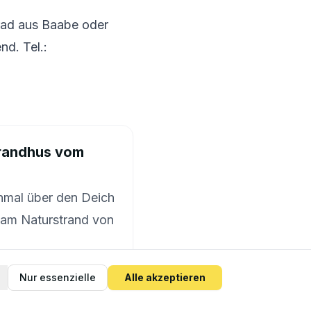
rad aus
Baabe
oder
d. Tel.:
trandhus vom
nmal über den Deich
 am Naturstrand von
Nur essenzielle
Alle akzeptieren