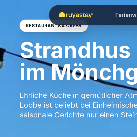
Zum Hauptinhalt springen
Ferien
RESTAURANTS & CAFÉS
Strandhus 
im Mönchg
25. Mai 2024
Ehrliche Küche in gemütlicher At
Lobbe ist beliebt bei Einheimisc
saisonale Gerichte nur einen Stei