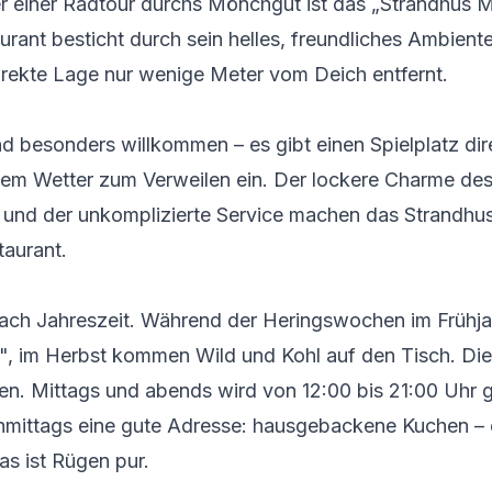
r einer Radtour durchs Mönchgut ist das „Strandhus M
urant besticht durch sein helles, freundliches Ambient
irekte Lage nur wenige Meter vom Deich entfernt.
d besonders willkommen – es gibt einen Spielplatz dir
nem Wetter zum Verweilen ein. Der lockere Charme de
 und der unkomplizierte Service machen das Strandhu
aurant.
nach Jahreszeit. Während der Heringswochen im Frühjah
", im Herbst kommen Wild und Kohl auf den Tisch. Die
aten. Mittags und abends wird von 12:00 bis 21:00 Uhr 
chmittags eine gute Adresse: hausgebackene Kuchen –
as ist Rügen pur.