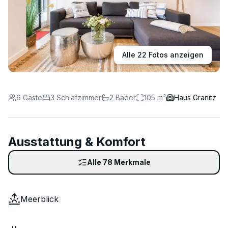
Alle
22
Fotos anzeigen
6
Gäste
3
Schlafzimmer
2
Bäder
105
m²
Haus Granitz
Ausstattung & Komfort
Alle
78
Merkmale
Meerblick