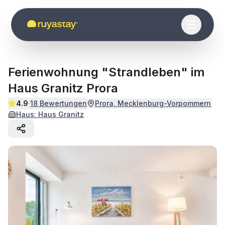
Zum Hauptinhalt springen
Ferienwohnung "Strandleben" im
Haus Granitz Prora
·
4.9
18
Bewertungen
Prora, Mecklenburg-Vorpommern
Haus:
Haus Granitz