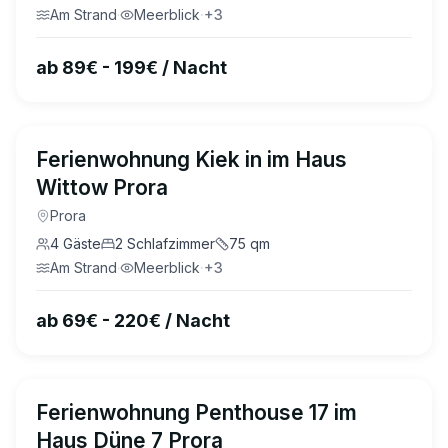
Am Strand
·
Meerblick
·
+
3
ab 89€ - 199€ / Nacht
4.9
(
11
)
Ferienwohnung Kiek in im Haus
Wittow Prora
Prora
4
Gäste
2
Schlafzimmer
75
qm
Am Strand
·
Meerblick
·
+
3
ab 69€ - 220€ / Nacht
4.9
(
29
)
Ferienwohnung Penthouse 17 im
Haus Düne 7 Prora