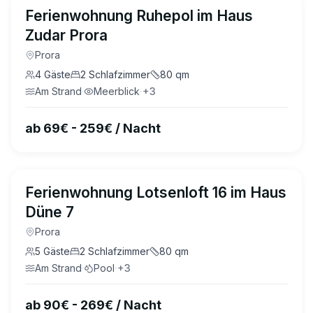
4.8
(
15
)
Ferienwohnung Ruhepol im Haus
Zudar Prora
Prora
4
Gäste
2
Schlafzimmer
80
qm
Am Strand
·
Meerblick
·
+
3
ab 69€ - 259€ / Nacht
4.8
(
28
)
Ferienwohnung Lotsenloft 16 im Haus
Düne 7
Prora
5
Gäste
2
Schlafzimmer
80
qm
Am Strand
·
Pool
·
+
3
ab 90€ - 269€ / Nacht