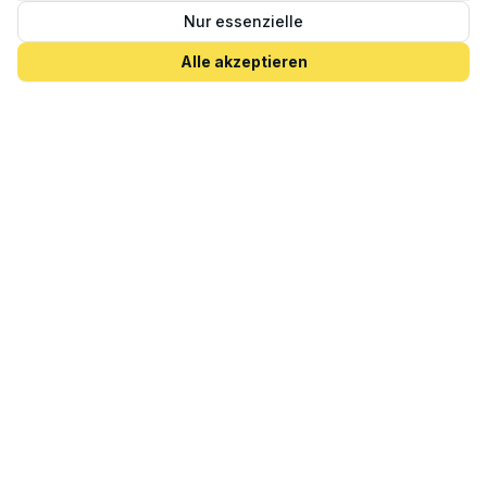
Nur essenzielle
89
€
ab
/ Nacht
Verfügbarkeit
Alle akzeptieren
4.9
(
18
Bewertungen)
Inseltipps direkt in Ihr Postfach
Last-Minute-Angebote, neue Unterkünfte und Geheimtipps von
Locals. Kostenlos, jederzeit abbestellbar.
E-Mail-Adresse
Anmelden
Mit der Anmeldung akzeptieren Sie unsere
Datenschutzerklärung
. Sie können sich jederzeit über den Link in
jeder E-Mail wieder abmelden.