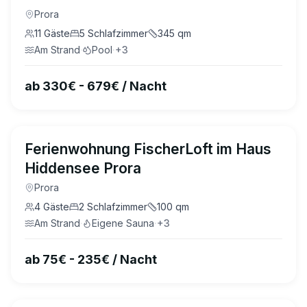
Prora
11
Gäste
5
Schlafzimmer
345
qm
Am Strand
·
Pool
·
+
3
ab 330€ - 679€ / Nacht
4.8
(
26
)
Ferienwohnung FischerLoft im Haus
Hiddensee Prora
Prora
4
Gäste
2
Schlafzimmer
100
qm
Am Strand
·
Eigene Sauna
·
+
3
ab 75€ - 235€ / Nacht