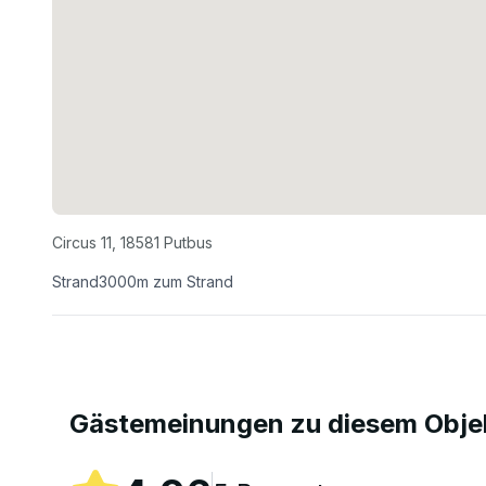
Circus 11
,
18581
Putbus
Strand
3000
m zum Strand
Gästemeinungen zu diesem Obje