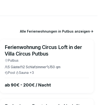
Alle Ferienwohnungen in
Putbus
anzeigen
4.8
(
14
)
Ferienwohnung Circus Loft in der
Villa Circus Putbus
Putbus
5
Gäste
2
Schlafzimmer
150
qm
Pool
·
Sauna
·
+
3
ab 90€ - 200€ / Nacht
4.6
(
8
)