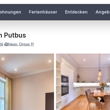
wohnungen
Ferienhäuser
Entdecken
Angeb
Häuser & Re
42 Häuser au
n Putbus
Inspiration
·
rn
Haus:
Circus 11
Rügen entdec
Gastgeber 
Ferienwohnun
Über uns
Unser Team k
Jobs
Karriere bei r
Kontakt