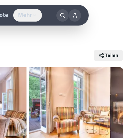
ote
Mehr
sorts
f Rügen
Teilen
ken & erleben
werden
g vermieten
ennenlernen
uyastay®