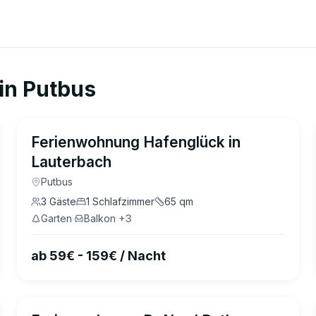
in
Putbus
5.0
(
3
)
Ferienwohnung Hafenglück in
Lauterbach
Putbus
3
Gäste
1
Schlafzimmer
65
qm
Garten
·
Balkon
·
+
3
ab 59€ - 159€ / Nacht
4.8
(
1
)