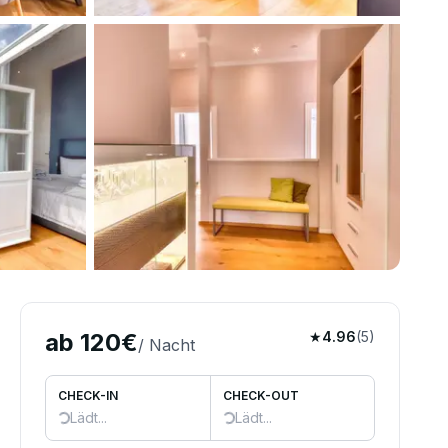
rne
ab
120
€
★
4.96
(
5
)
/ Nacht
CHECK-IN
CHECK-OUT
Lädt...
Lädt...