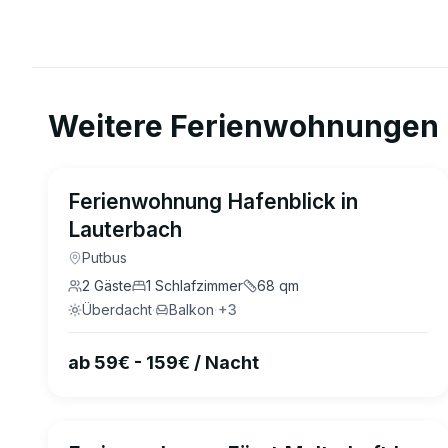
Weitere Ferienwohnungen 
5.0
(
12
)
Ferienwohnung Hafenblick in
Lauterbach
Putbus
2
Gäste
1
Schlafzimmer
68
qm
Überdacht
·
Balkon
·
+
3
ab 59€ - 159€ / Nacht
4.8
(
20
)