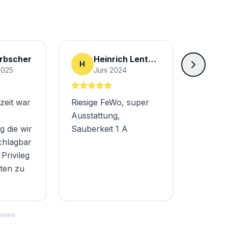
erbscher
Heinrich Lentsch
H
2025
Juni 2024
zeit war
Riesige FeWo, super
Ausstattung,
 die wir
Sauberkeit 1 A
chlagbar
Privileg
ten zu