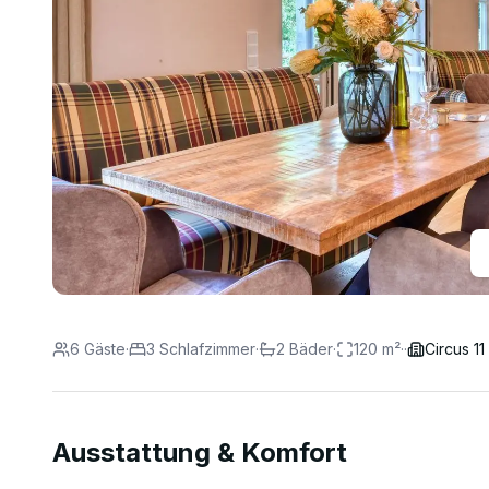
6
Gäste
·
3
Schlafzimmer
·
2
Bäder
·
120
m²
·
·
Circus 11
Ausstattung & Komfort